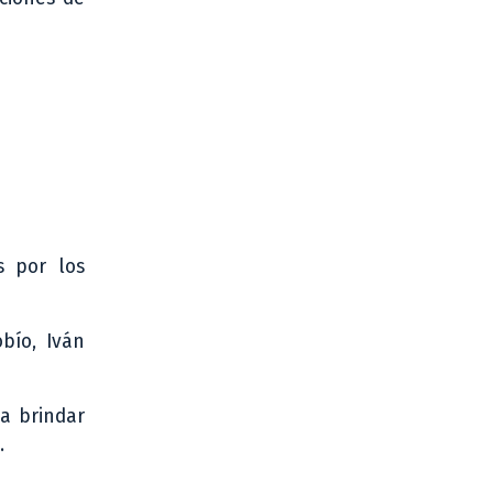
s por los
bío, Iván
a brindar
.