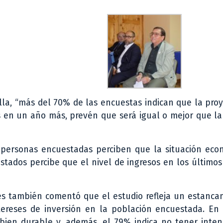
la, “más del 70% de las encuestas indican que la pro
s en un año más, prevén que será igual o mejor que la
 personas encuestadas perciben que la situación eco
stados percibe que el nivel de ingresos en los último
es también comentó que el estudio refleja un estanca
intereses de inversión en la población encuestada. En
bien durable y, además, el 79% indica no tener inten