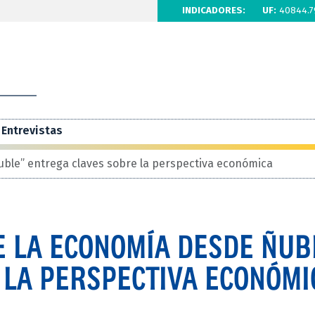
INDICADORES:
UF:
40844.7
Entrevistas
uble” entrega claves sobre la perspectiva económica
E LA ECONOMÍA DESDE ÑUB
 LA PERSPECTIVA ECONÓMI