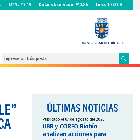
9
UTM:
71649
Dolar observado:
913.86
Euro:
1053.08
LE”
ÚLTIMAS NOTICIAS
CA
Publicado el 07 de agosto del 2026
UBB y CORFO Biobío
analizan acciones para