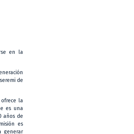
rse en la
generación
seremi de
ofrece la
le es una
0 años de
misión es
a generar