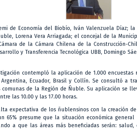
remi de Economía del Biobío, Iván Valenzuela Díaz; l
Ñuble, Lorena Vera Arriagada; el concejal de la Munici
a Cámara de la Cámara Chilena de la Construcción-Chil
sarrollo y Transferencia Tecnológica UBB, Domingo Sáe
igación contempló la aplicación de 1.000 encuestas r
 Argentina, Ecuador, Brasil y Collín. Se consultó a t
s comunas de la Región de Ñuble. Su aplicación se ll
tre las 10.00 y las 17.00 horas.
 alta expectativa de los ñublensinos con la creación d
“un 65% presume que la situación económica general
ando a que las áreas más beneficiadas serán: salud,