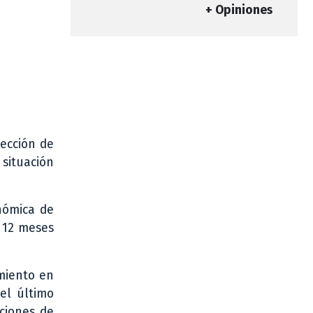
+ Opiniones
yección de
 situación
nómica de
s 12 meses
miento en
 el último
ciones de