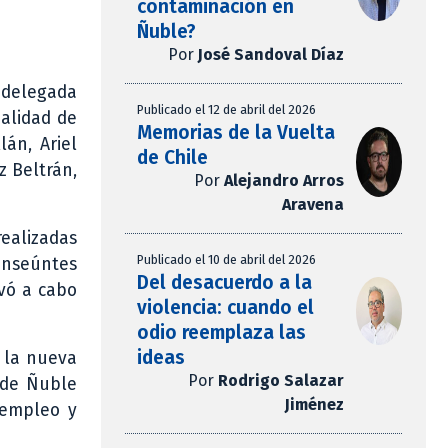
contaminación en
Ñuble?
Por
José Sandoval Díaz
a delegada
Publicado el 12 de abril del 2026
palidad de
Memorias de la Vuelta
lán, Ariel
de Chile
z Beltrán,
Por
Alejandro Arros
Aravena
ealizadas
Publicado el 10 de abril del 2026
ranseúntes
Del desacuerdo a la
evó a cabo
violencia: cuando el
odio reemplaza las
ideas
e la nueva
Por
Rodrigo Salazar
 de Ñuble
Jiménez
 empleo y