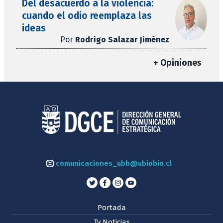
Del desacuerdo a la violencia:
cuando el odio reemplaza las
ideas
Por
Rodrigo Salazar Jiménez
+ Opiniones
comunicaciones_ubb@ubiobio.cl
Portada
Tv Noticias