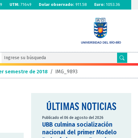
9
UTM:
71649
Dolar observado:
911.58
Euro:
1053.36
mer semestre de 2018
/
IMG_9893
ÚLTIMAS NOTICIAS
Publicado el 06 de agosto del 2026
UBB culmina socialización
nacional del primer Modelo