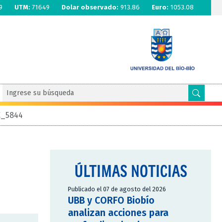
9
UTM:
71649
Dolar observado:
913.86
Euro:
1053.08
_5844
ÚLTIMAS NOTICIAS
Publicado el 07 de agosto del 2026
UBB y CORFO Biobío
analizan acciones para