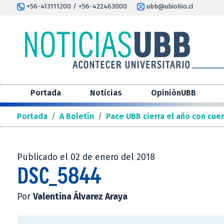
+56-413111200 / +56-422463000
ubb@ubiobio.cl
Portada
Noticias
OpiniónUBB
Portada
/
A Boletín
/
Pace UBB cierra el año con cue
Publicado el 02 de enero del 2018
DSC_5844
Por
Valentina Álvarez Araya