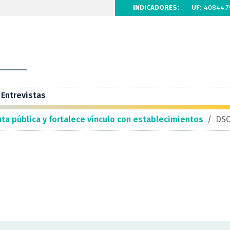
INDICADORES:
UF:
40844.7
Entrevistas
nta pública y fortalece vínculo con establecimientos
/
DSC