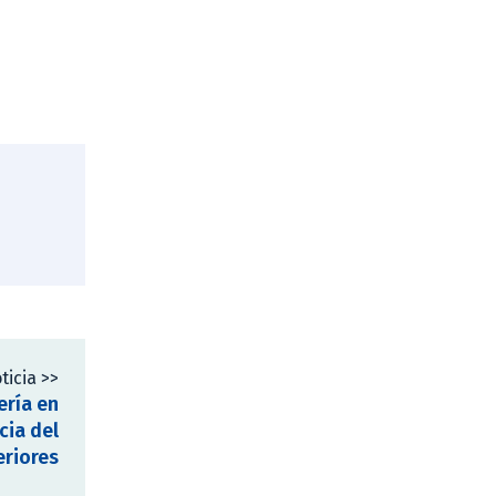
ticia >>
ería en
cia del
eriores