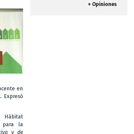
+ Opiniones
docente en
s. Expresó
 Hábitat
o para la
tiva y de