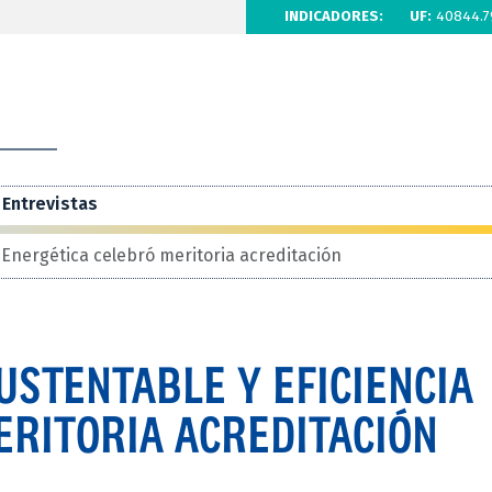
INDICADORES:
UF:
40844.7
Entrevistas
 Energética celebró meritoria acreditación
USTENTABLE Y EFICIENCIA
ERITORIA ACREDITACIÓN