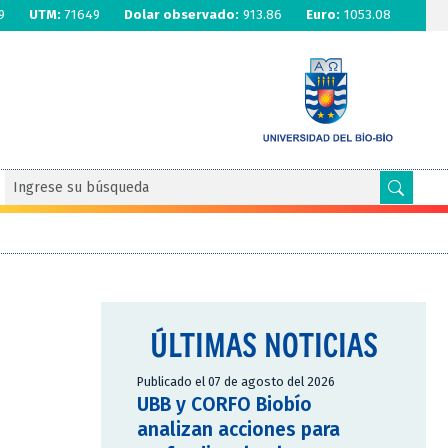
9
UTM:
71649
Dolar observado:
913.86
Euro:
1053.08
ÚLTIMAS NOTICIAS
Publicado el 07 de agosto del 2026
UBB y CORFO Biobío
analizan acciones para