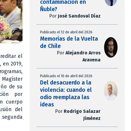
contaminación en
Ñuble?
Por
José Sandoval Díaz
Publicado el 12 de abril del 2026
Memorias de la Vuelta
de Chile
Por
Alejandro Arros
reditar el
Aravena
, en 2019,
programas,
Publicado el 10 de abril del 2026
l Magíster
Del desacuerdo a la
seño de su
violencia: cuando el
ción por
odio reemplaza las
un cuerpo
ideas
usión del
Por
Rodrigo Salazar
u segunda
Jiménez