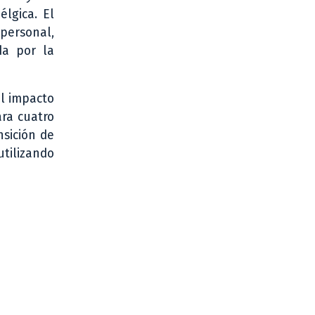
élgica. El
 personal,
da por la
el impacto
ara cuatro
nsición de
utilizando