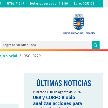
9
UTM:
71649
Dolar observado:
913.86
Euro:
1053.08
ajo Social
/
DSC_0729
ÚLTIMAS NOTICIAS
Publicado el 07 de agosto del 2026
UBB y CORFO Biobío
analizan acciones para