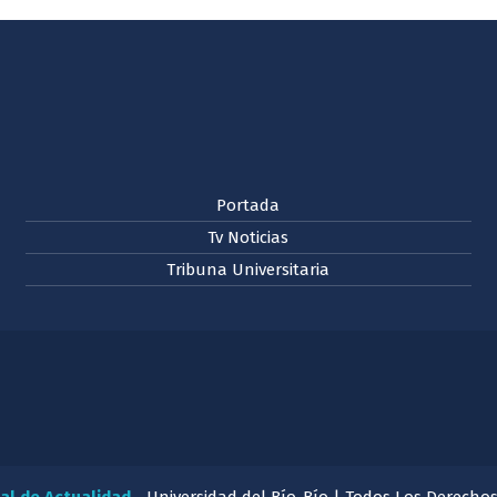
Portada
Tv Noticias
Tribuna Universitaria
al de Actualidad
- Universidad del Bío-Bío | Todos Los Derecho