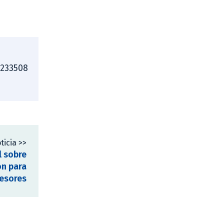
4233508
ticia >>
l sobre
ón para
esores