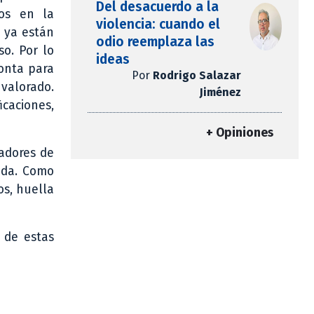
Del desacuerdo a la
los en la
violencia: cuando el
e ya están
odio reemplaza las
so. Por lo
ideas
onta para
Por
Rodrigo Salazar
valorado.
Jiménez
icaciones,
+ Opiniones
cadores de
ida. Como
os, huella
 de estas