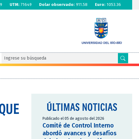
9
UTM:
71649
Dolar observado:
911.58
Euro:
1053.36
 QUE
ÚLTIMAS NOTICIAS
Publicado el 05 de agosto del 2026
Comité de Control Interno
abordó avances y desafíos