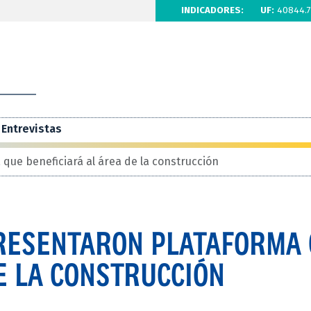
INDICADORES:
UF:
40844.7
Entrevistas
que beneficiará al área de la construcción
RESENTARON PLATAFORMA
E LA CONSTRUCCIÓN