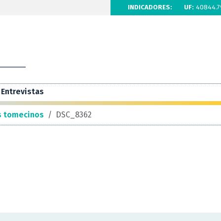
INDICADORES:
UF:
40844.7
Entrevistas
es tomecinos
/
DSC_8362