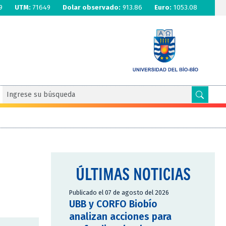
9
UTM:
71649
Dolar observado:
913.86
Euro:
1053.08
ÚLTIMAS NOTICIAS
Publicado el 07 de agosto del 2026
UBB y CORFO Biobío
analizan acciones para