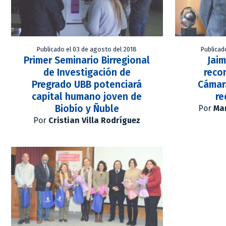
Publicado el 03 de agosto del 2018
Publicad
Primer Seminario Birregional
Jai
de Investigación de
reco
Pregrado UBB potenciará
Cámar
capital humano joven de
re
Biobío y Ñuble
Por
Mar
Por
Cristian Villa Rodríguez