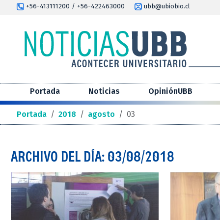
+56-413111200 / +56-422463000
ubb@ubiobio.cl
Portada
Noticias
OpiniónUBB
Portada
/
2018
/
agosto
/
03
ARCHIVO DEL DÍA: 03/08/2018