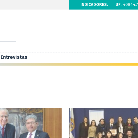
INDICADORES:
UF:
40844.7
Entrevistas