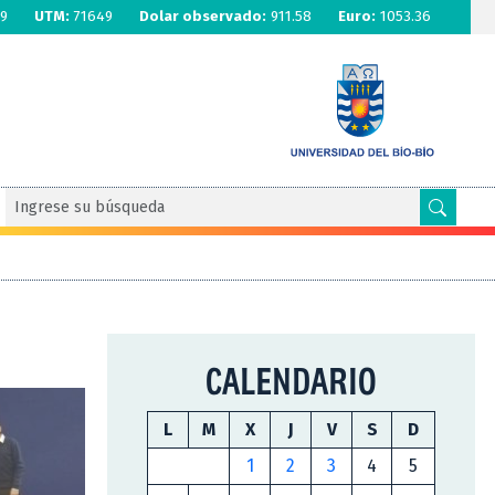
9
UTM:
71649
Dolar observado:
911.58
Euro:
1053.36
CALENDARIO
L
M
X
J
V
S
D
1
2
3
4
5