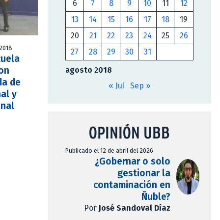
6
7
8
9
10
11
12
13
14
15
16
17
18
19
20
21
22
23
24
25
26
 2018
27
28
29
30
31
cuela
ron
agosto 2018
da de
« Jul
Sep »
al y
onal
OPINIÓN UBB
Publicado el 12 de abril del 2026
¿Gobernar o solo
gestionar la
contaminación en
Ñuble?
Por
José Sandoval Díaz