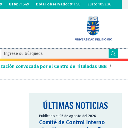
9
UTM:
71649
Dolar observado:
911.58
Euro:
1053.36
lización convocada por el Centro de Tituladas UBB
/
ÚLTIMAS NOTICIAS
Publicado el 05 de agosto del 2026
Comité de Control Interno