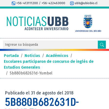
+56-413111200 / +56-422463000
ubb@ubiobio.cl
Portada
/
Noticias
/
Académicos
/
Escolares participaron de concurso de inglés de
Estudios Generales
/
5b880b682631d-Yumbel
Publicado el 31 de agosto del 2018
5B880B682631D-