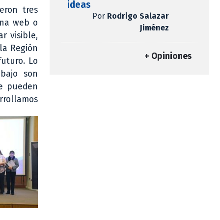
ideas
eron tres
Por
Rodrigo Salazar
ina web o
Jiménez
r visible,
 la Región
+ Opiniones
futuro. Lo
bajo son
 se pueden
rrollamos