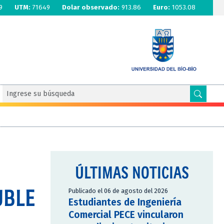
9
UTM:
71649
Dolar observado:
913.86
Euro:
1053.08
ÚLTIMAS NOTICIAS
UBLE
Publicado el 06 de agosto del 2026
Estudiantes de Ingeniería
Comercial PECE vincularon