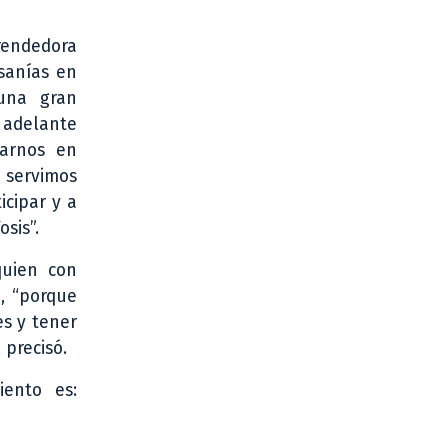
rendedora
sanías en
una gran
 adelante
tarnos en
 servimos
cipar y a
sis”.
quien con
, “porque
es y tener
 precisó.
iento es: