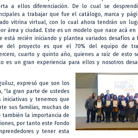
rta a ellos diferenciación. De lo cual se desprendi
ncipales a trabajar que fue el catálogo, marca y pág
do vitrina virtual, con lo cual ahora tendrán un luga
por área y ciudad. Este es un modelo que nace acá en
e está recién iniciando y plantea variados desafíos a 
te del proyecto es que el 70% del equipo de tra
tercero, cuarto y quinto año, quienes a raíz de esto
to es un gran experiencia para ellos y nosotros desa
Eguiluz, expresó que son los
a, “la gran parte de ustedes
s iniciativas y tenemos que
nte sus familias, muchas de
ó también la importancia de
giones, por tanto este Fondo
mprendedores y tener esta