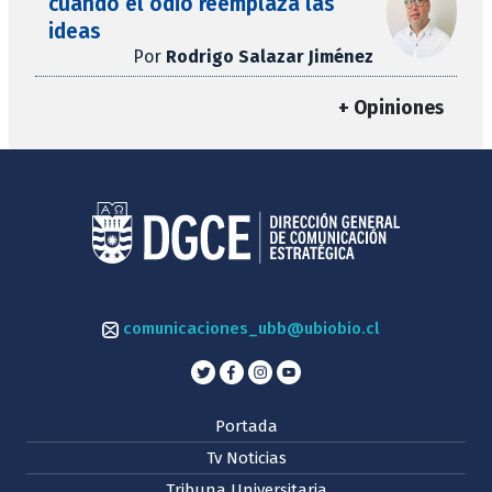
cuando el odio reemplaza las
ideas
Por
Rodrigo Salazar Jiménez
+ Opiniones
comunicaciones_ubb@ubiobio.cl
Portada
Tv Noticias
Tribuna Universitaria