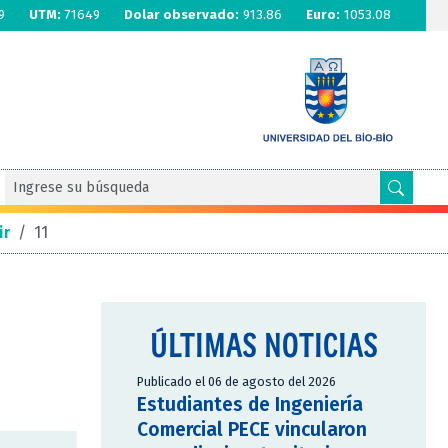
9
UTM:
71649
Dolar observado:
913.86
Euro:
1053.08
ir
/
11
ÚLTIMAS NOTICIAS
Publicado el 06 de agosto del 2026
Estudiantes de Ingeniería
Comercial PECE vincularon