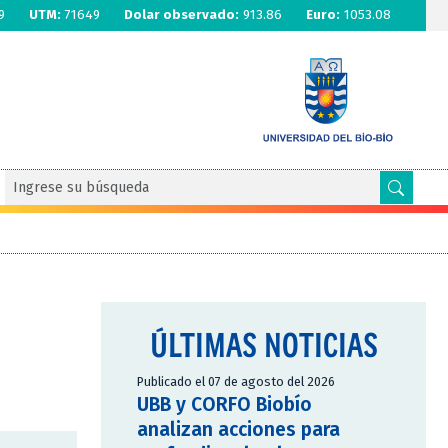
9
UTM:
71649
Dolar observado:
913.86
Euro:
1053.08
ÚLTIMAS NOTICIAS
Publicado el 07 de agosto del 2026
UBB y CORFO Biobío
analizan acciones para