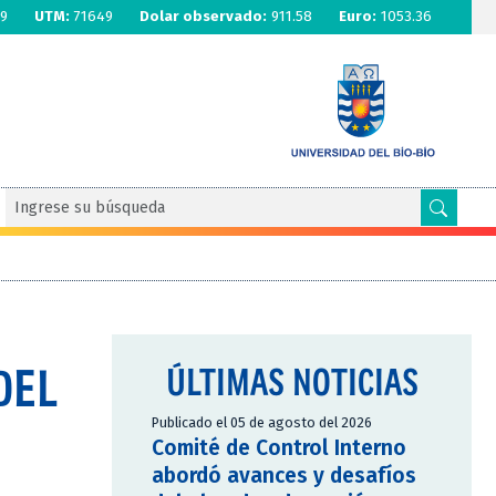
9
UTM:
71649
Dolar observado:
911.58
Euro:
1053.36
DEL
ÚLTIMAS NOTICIAS
Publicado el 05 de agosto del 2026
Comité de Control Interno
abordó avances y desafíos