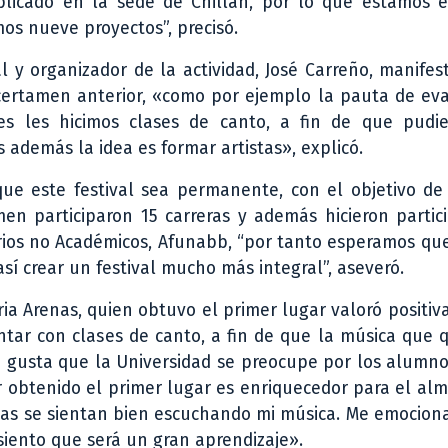
eplicado en la sede de Chillán, por lo que estamos 
mos nueve proyectos”, precisó.
l y organizador de la actividad, José Carreño, manife
l certamen anterior, «como por ejemplo la pauta de ev
es les hicimos clases de canto, a fin de que pudie
además la idea es formar artistas», explicó.
e este festival sea permanente, con el objetivo de 
en participaron 15 carreras y además hicieron partic
narios no Académicos, Afunabb, “por tanto esperamos q
í crear un festival mucho más integral”, aseveró.
ria Arenas, quien obtuvo el primer lugar valoró positi
ontar con clases de canto, a fin de que la música que
me gusta que la Universidad se preocupe por los alumn
r obtenido el primer lugar es enriquecedor para el al
as se sientan bien escuchando mi música. Me emocion
 siento que será un gran aprendizaje».