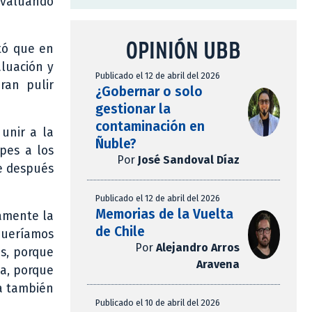
evaluando
OPINIÓN UBB
stó que en
aluación y
Publicado el 12 de abril del 2026
ran pulir
¿Gobernar o solo
gestionar la
contaminación en
unir a la
Ñuble?
ipes a los
Por
José Sandoval Díaz
ue después
Publicado el 12 de abril del 2026
Memorias de la Vuelta
vamente la
de Chile
 queríamos
Por
Alejandro Arros
os, porque
Aravena
ma, porque
a también
Publicado el 10 de abril del 2026