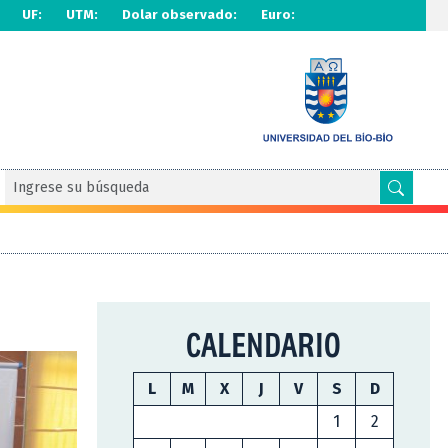
UF:
UTM:
Dolar observado:
Euro:
CALENDARIO
L
M
X
J
V
S
D
1
2