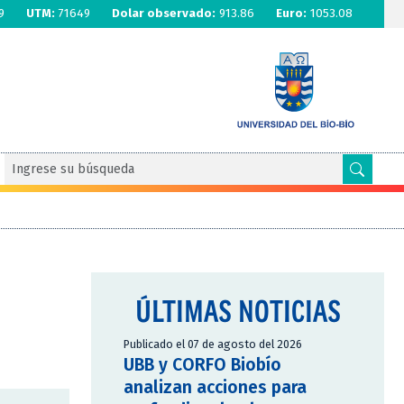
9
UTM:
71649
Dolar observado:
913.86
Euro:
1053.08
ÚLTIMAS NOTICIAS
Publicado el 07 de agosto del 2026
UBB y CORFO Biobío
analizan acciones para