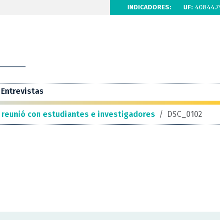
INDICADORES:
UF:
40844.7
Entrevistas
 reunió con estudiantes e investigadores
/
DSC_0102