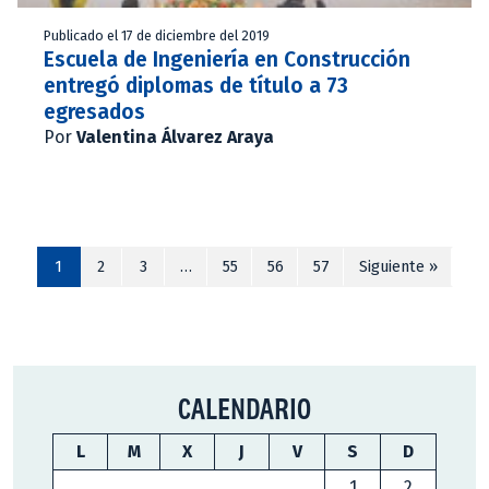
Publicado el 17 de diciembre del 2019
Escuela de Ingeniería en Construcción
entregó diplomas de título a 73
egresados
Por
Valentina Álvarez Araya
1
2
3
…
55
56
57
Siguiente »
CALENDARIO
L
M
X
J
V
S
D
1
2