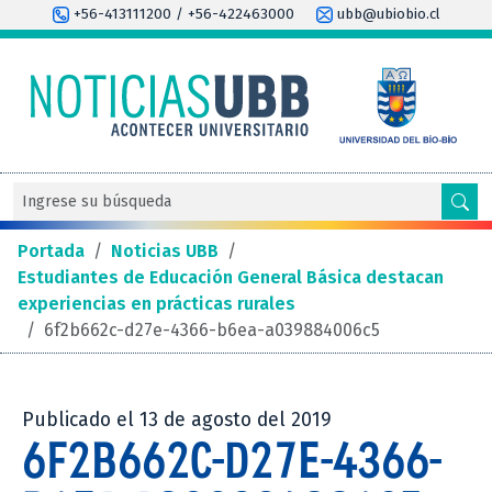
+56-413111200 / +56-422463000
ubb@ubiobio.cl
Portada
/
Noticias UBB
/
Estudiantes de Educación General Básica destacan
experiencias en prácticas rurales
/
6f2b662c-d27e-4366-b6ea-a039884006c5
Publicado el 13 de agosto del 2019
6F2B662C-D27E-4366-