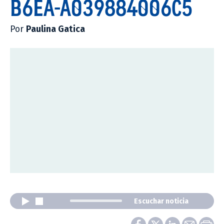
B6EA-A039884006C5
Por
Paulina Gatica
Escuchar noticia