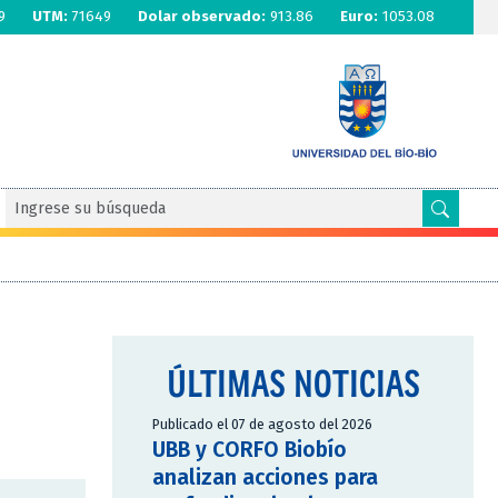
9
UTM:
71649
Dolar observado:
913.86
Euro:
1053.08
ÚLTIMAS NOTICIAS
Publicado el 07 de agosto del 2026
UBB y CORFO Biobío
analizan acciones para