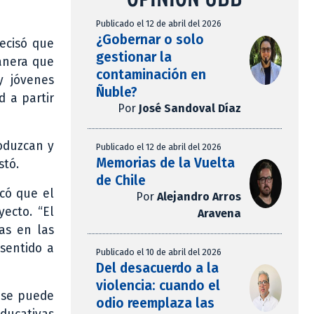
Publicado el 12 de abril del 2026
¿Gobernar o solo
recisó que
gestionar la
manera que
contaminación en
y jóvenes
Ñuble?
d a partir
Por
José Sandoval Díaz
oduzcan y
Publicado el 12 de abril del 2026
Memorias de la Vuelta
stó.
de Chile
acó que el
Por
Alejandro Arros
yecto. “El
Aravena
as en las
 sentido a
Publicado el 10 de abril del 2026
Del desacuerdo a la
violencia: cuando el
l se puede
odio reemplaza las