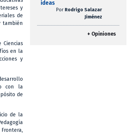
educativas
ideas
tereses y
Por
Rodrigo Salazar
eriales de
Jiménez
 y también
+ Opiniones
 Ciencias
fíos en la
cciones y
esarrollo
do con la
opósito de
cio de la
 Pedagogía
Frontera,