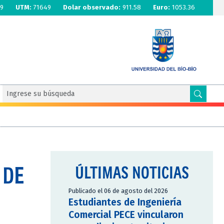
9
UTM:
71649
Dolar observado:
911.58
Euro:
1053.36
 DE
ÚLTIMAS NOTICIAS
Publicado el 06 de agosto del 2026
Estudiantes de Ingeniería
Comercial PECE vincularon