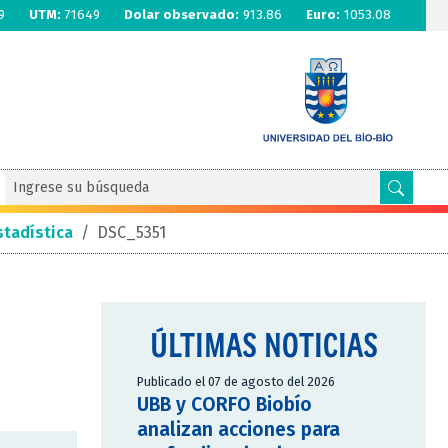
9
UTM:
71649
Dolar observado:
913.86
Euro:
1053.08
stadística
/
DSC_5351
ÚLTIMAS NOTICIAS
Publicado el 07 de agosto del 2026
UBB y CORFO Biobío
analizan acciones para