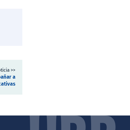
ticia >>
pañar a
cativas