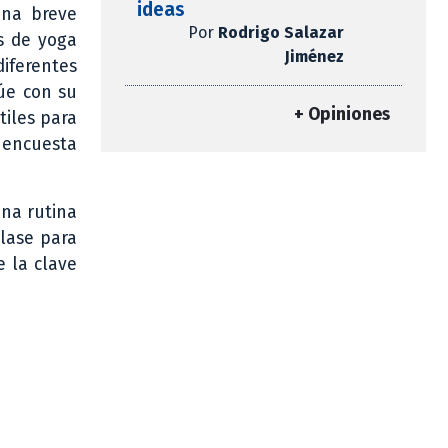
ideas
una breve
Por
Rodrigo Salazar
as de yoga
Jiménez
iferentes
úe con su
+ Opiniones
tiles para
 encuesta
una rutina
lase para
e la clave