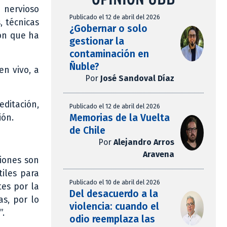
a nervioso
Publicado el 12 de abril del 2026
, técnicas
¿Gobernar o solo
ron que ha
gestionar la
contaminación en
Ñuble?
en vivo, a
Por
José Sandoval Díaz
editación,
Publicado el 12 de abril del 2026
Memorias de la Vuelta
ión.
de Chile
Por
Alejandro Arros
Aravena
siones son
iles para
Publicado el 10 de abril del 2026
tes por la
Del desacuerdo a la
s, por lo
violencia: cuando el
”.
odio reemplaza las