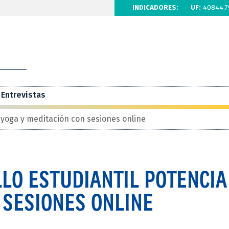
INDICADORES:
UF:
40844.7
Entrevistas
a yoga y meditación con sesiones online
LO ESTUDIANTIL POTENCIA
 SESIONES ONLINE