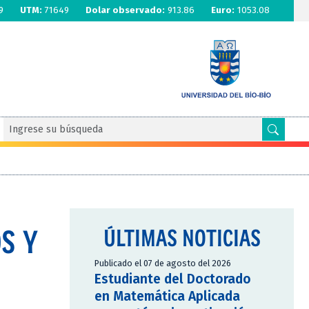
9
UTM:
71649
Dolar observado:
913.86
Euro:
1053.08
S Y
ÚLTIMAS NOTICIAS
Publicado el 07 de agosto del 2026
Estudiante del Doctorado
en Matemática Aplicada