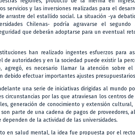
nuestras regiones, producto de la merma en ingres
os servicios y las inversiones realizadas para el desarr
e arrastre del estallido social. La situación -ya debati
rsidades Chilenas- podría agravarse el segundo 
eguridad que deberán adoptarse para un eventual reto
instituciones han realizado ingentes esfuerzos para a
el de autoridades y en la sociedad puede existir la per
, agregó, es necesario llamar la atención sobre el
n debido efectuar importantes ajustes presupuestarios
delante una serie de iniciativas dirigidas al mundo pol
es circunstancias por las que atraviesan los centros de
ales, generación de conocimiento y extensión cultural
 son parte de una cadena de pagos de proveedores, a
dependen de la actividad de las universidades.
o en salud mental, la idea fue propuesta por el rect