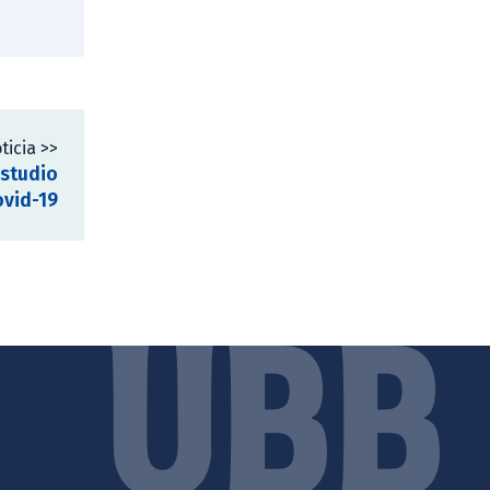
ticia >>
estudio
ovid-19