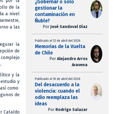
os por la
¿Gobernar o solo
ollo de la
gestionar la
da a nivel
contaminación en
Ñuble?
semestre,
Por
José Sandoval Díaz
rno a las
Publicado el 12 de abril del 2026
segurar la
Memorias de la Vuelta
cepción de
de Chile
 complejo
Por
Alejandro Arros
.
Aravena
ítico y la
Publicado el 10 de abril del 2026
 estudio y
Del desacuerdo a la
, así como
violencia: cuando el
lgunos de
odio reemplaza las
ideas
Por
Rodrigo Salazar
or Cataldo