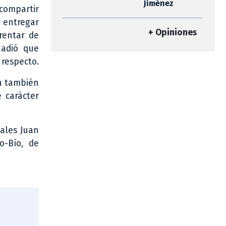
Jiménez
compartir
 entregar
+ Opiniones
rentar de
ñadió que
 respecto.
on también
 carácter
nales Juan
o-Bío, de