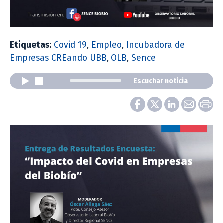
Etiquetas:
Covid 19
,
Empleo
,
Incubadora de
Empresas CREando UBB
,
OLB
,
Sence
Escuchar noticia