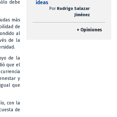
ideas
sólo debe
Por
Rodrigo Salazar
Jiménez
 dudas más
bilidad de
+ Opiniones
ondido al
vés de la
rsidad.
oyo de la
dió que el
currencia
enestar y
 igual que
ío, con la
ncuesta de