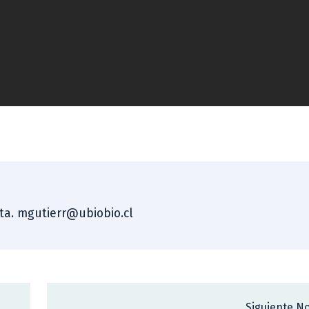
sta. mgutierr@ubiobio.cl
Siguiente No