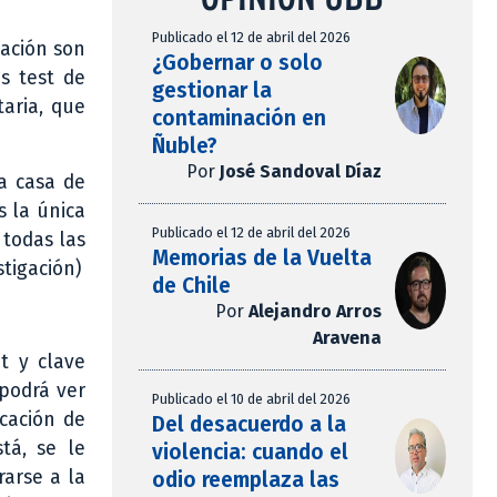
Publicado el 12 de abril del 2026
lación son
¿Gobernar o solo
s test de
gestionar la
taria, que
contaminación en
Ñuble?
Por
José Sandoval Díaz
ra casa de
s la única
Publicado el 12 de abril del 2026
 todas las
Memorias de la Vuelta
tigación)
de Chile
Por
Alejandro Arros
Aravena
t y clave
 podrá ver
Publicado el 10 de abril del 2026
ocación de
Del desacuerdo a la
tá, se le
violencia: cuando el
rarse a la
odio reemplaza las