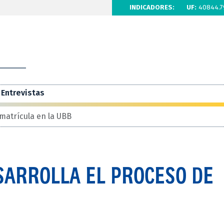
INDICADORES:
UF:
40844.7
Entrevistas
matrícula en la UBB
SARROLLA EL PROCESO DE