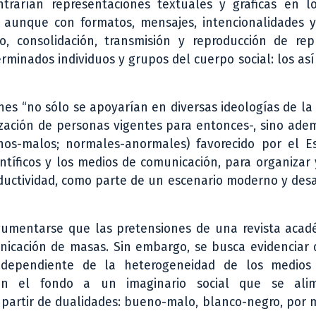
ntrarían representaciones textuales y gráficas en l
 aunque con formatos, mensajes, intencionalidades y
lo, consolidación, transmisión y reproducción de rep
rminados individuos y grupos del cuerpo social: los as
nes “no sólo se apoyarían en diversas ideologías de la
ización de personas vigentes para entonces-, sino ad
os-malos; normales-anormales) favorecido por el Es
científicos y los medios de comunicación, para organizar
oductividad, como parte de un escenario moderno y desa
gumentarse que las pretensiones de una revista acad
nicación de masas. Sin embargo, se busca evidenciar 
ndependiente de la heterogeneidad de los medios
en el fondo a un imaginario social que se ali
a partir de dualidades: bueno-malo, blanco-negro, por