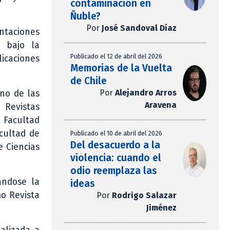
contaminación en
Ñuble?
Por
José Sandoval Díaz
ntaciones
s bajo la
Publicado el 12 de abril del 2026
licaciones
Memorias de la Vuelta
de Chile
Por
Alejandro Arros
ino de las
Aravena
 Revistas
a Facultad
acultad de
Publicado el 10 de abril del 2026
Del desacuerdo a la
e Ciencias
violencia: cuando el
odio reemplaza las
ándose la
ideas
mo Revista
Por
Rodrigo Salazar
Jiménez