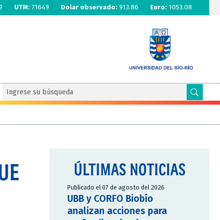
9
UTM:
71649
Dolar observado:
913.86
Euro:
1053.08
FUE
ÚLTIMAS NOTICIAS
Publicado el 07 de agosto del 2026
UBB y CORFO Biobío
analizan acciones para