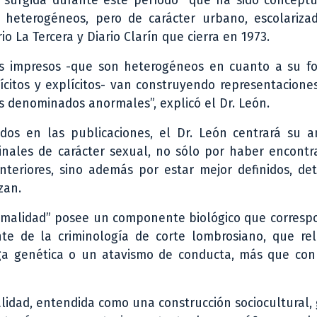
a surgida durante este período “que ha sido conceptu
s heterogéneos, pero de carácter urbano, escolariza
o La Tercera y Diario Clarín que cierra en 1973.
os impresos -que son heterogéneos en cuanto a su fo
ícitos y explícitos- van construyendo representacione
 denominados anormales”, explicó el Dr. León.
dos en las publicaciones, el Dr. León centrará su an
minales de carácter sexual, no sólo por haber encont
nteriores, sino además por estar mejor definidos, de
zan.
ormalidad” posee un componente biológico que corresp
te de la criminología de corte lombrosiano, que rel
arga genética o un atavismo de conducta, más que con
lidad, entendida como una construcción sociocultural,