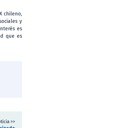
X chileno,
ociales y
interés es
ad que es
ticia >>