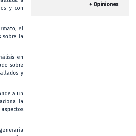
alizada a
+ Opiniones
dos y con
rmato, el
s sobre la
álisis en
rado sobre
tallados y
onde a un
aciona la
 aspectos
 generaría