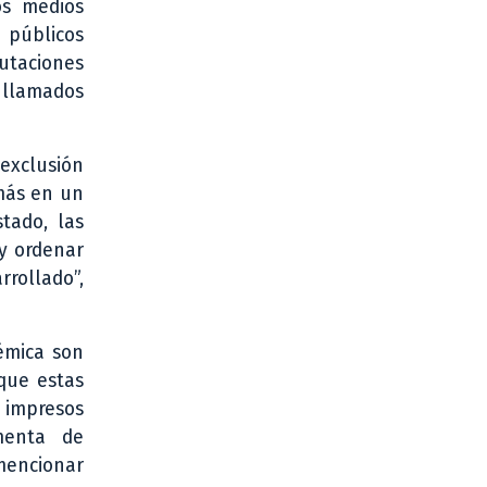
os medios
 públicos
utaciones
í llamados
 exclusión
emás en un
tado, las
 y ordenar
rrollado”,
émica son
que estas
 impresos
menta de
 mencionar