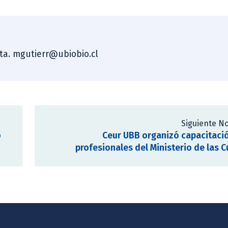
sta. mgutierr@ubiobio.cl
Siguiente No
o
Ceur UBB organizó capacitaci
profesionales del Ministerio de las C