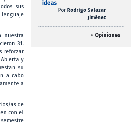
ideas
todos sus
Por
Rodrigo Salazar
n lenguaje
Jiménez
+ Opiniones
n nuestra
cieron 31.
s reforzar
 Abierta y
restan su
on a cabo
icamente a
rios/as de
nen con el
o semestre