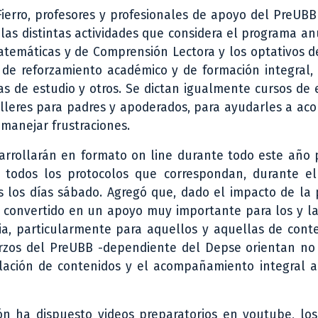
Fierro, profesores y profesionales de apoyo del PreUBB
 las distintas actividades que considera el programa an
Matemáticas y de Comprensión Lectora y los optativos d
res de reforzamiento académico y de formación integral
as de estudio y otros. Se dictan igualmente cursos de
talleres para padres y apoderados, para ayudarles a a
 manejar frustraciones.
arrollarán en formato on line durante todo este año p
n todos los protocolos que correspondan, durante e
s los días sábado. Agregó que, dado el impacto de la
an convertido en un apoyo muy importante para los y l
ia, particularmente para aquellos y aquellas de cont
erzos del PreUBB -dependiente del Depse orientan no 
elación de contenidos y el acompañamiento integral a
ción ha dispuesto videos preparatorios en youtube, l