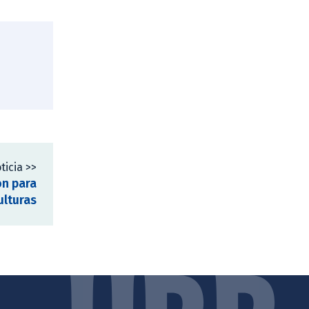
ticia >>
ón para
ulturas