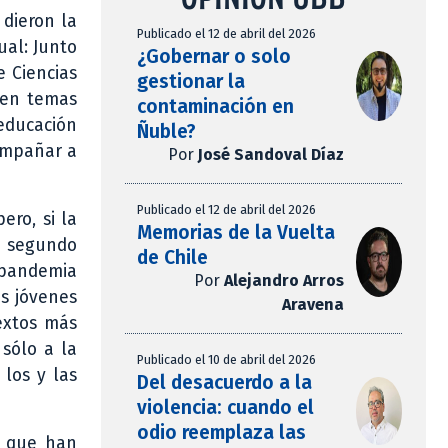
 dieron la
Publicado el 12 de abril del 2026
ual: Junto
¿Gobernar o solo
e Ciencias
gestionar la
, en temas
contaminación en
 educación
Ñuble?
compañar a
Por
José Sandoval Díaz
Publicado el 12 de abril del 2026
ero, si la
Memorias de la Vuelta
l segundo
de Chile
 pandemia
Por
Alejandro Arros
as jóvenes
Aravena
extos más
sólo a la
Publicado el 10 de abril del 2026
 los y las
Del desacuerdo a la
violencia: cuando el
odio reemplaza las
os que han