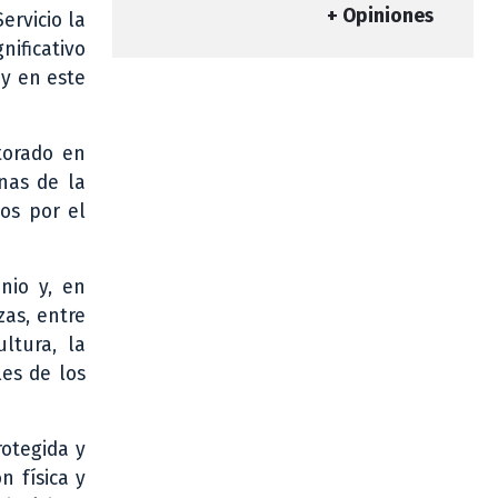
+ Opiniones
ervicio la
nificativo
 y en este
torado en
nas de la
os por el
nio y, en
zas, entre
ltura, la
les de los
rotegida y
n física y