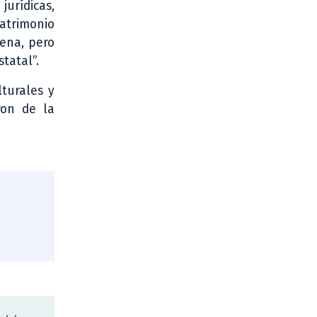
urídicas,
patrimonio
gena, pero
tatal”.
lturales y
ron de la