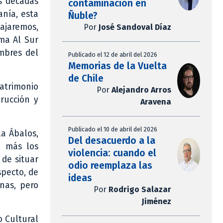
as décadas
contaminación en
nía, esta
Ñuble?
ajaremos,
Por
José Sandoval Díaz
ma Al Sur
mbres del
Publicado el 12 de abril del 2026
Memorias de la Vuelta
de Chile
Patrimonio
Por
Alejandro Arros
rucción y
Aravena
Publicado el 10 de abril del 2026
la Ábalos,
Del desacuerdo a la
, más los
violencia: cuando el
 de situar
odio reemplaza las
specto, de
ideas
nas, pero
Por
Rodrigo Salazar
Jiménez
o Cultural