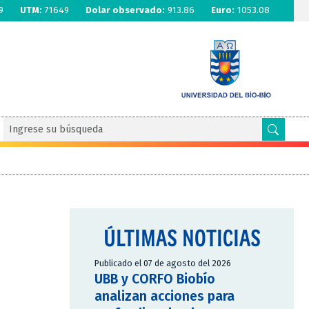
9
UTM:
71649
Dolar observado:
913.86
Euro:
1053.08
ÚLTIMAS NOTICIAS
Publicado el 07 de agosto del 2026
UBB y CORFO Biobío
analizan acciones para