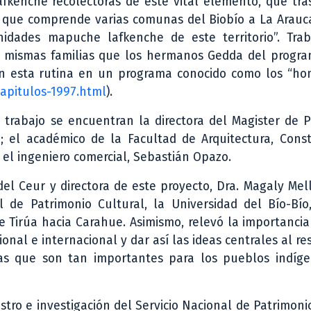
afkenche recolectoras de este vital elemento, que tr
 que comprende varias comunas del Biobío a La Arauca
idades mapuche lafkenche de este territorio”. Trab
s mismas familias que los hermanos Gedda del progra
n esta rutina en un programa conocido como los “ho
apitulos-1997.html
).
 trabajo se encuentran la directora del Magister de 
; el académico de la Facultad de Arquitectura, Const
y el ingeniero comercial, Sebastián Opazo.
 del Ceur y directora de este proyecto, Dra. Magaly Mel
l de Patrimonio Cultural, la Universidad del Bío-Bío
e Tirúa hacia Carahue. Asimismo, relevó la importancia
ional e internacional y dar así las ideas centrales al re
as que son tan importantes para los pueblos indíge
stro e investigación del Servicio Nacional de Patrimoni