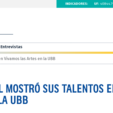
INDICADORES:
UF:
40844.7
Entrevistas
n Vivamos las Artes en la UBB
L MOSTRÓ SUS TALENTOS E
LA UBB