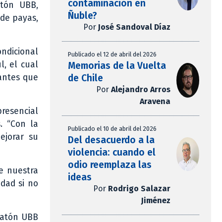
contaminación en
atón UBB,
Ñuble?
 de payas,
Por
José Sandoval Díaz
ondicional
Publicado el 12 de abril del 2026
l, el cual
Memorias de la Vuelta
de Chile
iantes que
Por
Alejandro Arros
Aravena
presencial
. “Con la
Publicado el 10 de abril del 2026
ejorar su
Del desacuerdo a la
violencia: cuando el
odio reemplaza las
e nuestra
ideas
idad si no
Por
Rodrigo Salazar
Jiménez
ecatón UBB