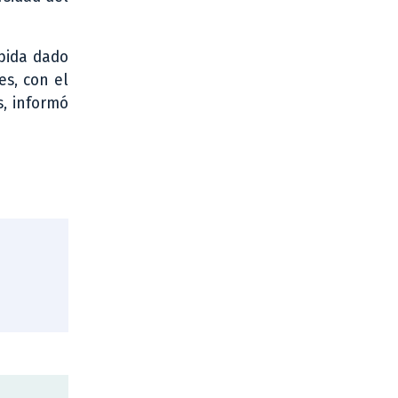
ebida dado
es, con el
s, informó