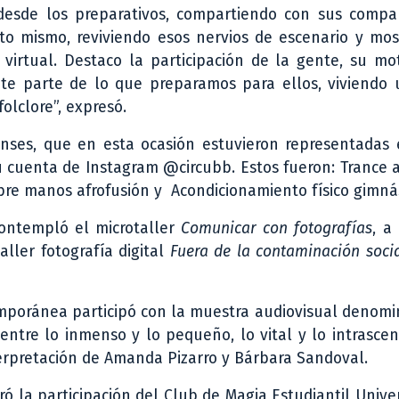
lo, desde los preparativos, compartiendo con sus comp
to mismo, reviviendo esos nervios de escenario y mos
rtual. Destaco la participación de la gente, su mot
te parte de lo que preparamos para ellos, viviendo 
olclore”, expresó.
nses, que en esta ocasión estuvieron representadas 
su cuenta de Instagram @circubb. Estos fueron: Trance
sobre manos afrofusión y Acondicionamiento físico gimnás
contempló el microtaller
Comunicar con fotografías
, a
aller fotografía digital
Fuera de la contaminación soci
temporánea participó con la muestra audiovisual denom
 entre lo inmenso y lo pequeño, lo vital y lo intrasce
terpretación de Amanda Pizarro y Bárbara Sandoval.
ó la participación del Club de Magia Estudiantil Unive