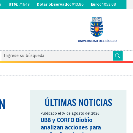
9
UTM:
71649
Dolar observado:
913.86
Euro:
1053.08
N
ÚLTIMAS NOTICIAS
Publicado el 07 de agosto del 2026
UBB y CORFO Biobío
analizan acciones para