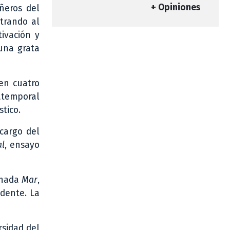
+ Opiniones
añeros del
trando al
ivación y
una grata
en cuatro
 atemporal
tico.
 cargo del
al
, ensayo
inada
Mar
,
ndente. La
rsidad del