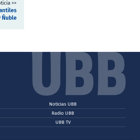
ticia >>
antiles
y Ñuble
Noticias UBB
Radio UBB
UBB TV