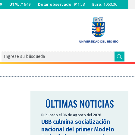
9
UTM:
71649
Dolar observado:
911.58
Euro:
1053.36
ÚLTIMAS NOTICIAS
Publicado el 06 de agosto del 2026
UBB culmina socialización
nacional del primer Modelo