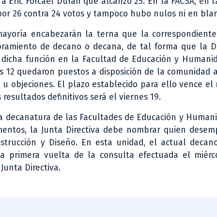
a Eric Forcael Durán que alcanzó 25. En la FACSA, en t
por 26 contra 24 votos y tampoco hubo nulos ni en bla
mayoría encabezarán la terna que la correspondiente
bramiento de decano o decana, de tal forma que la Dr
 dicha función en la Facultad de Educación y Humanid
es 12 quedaron puestos a disposición de la comunidad
u objeciones. El plazo establecido para ello vence el
esultados definitivos será el viernes 19.
a decanatura de las Facultades de Educación y Humani
imentos, la Junta Directiva debe nombrar quien desem
strucción y Diseño. En esta unidad, el actual decan
la primera vuelta de la consulta efectuada el miérc
Junta Directiva.