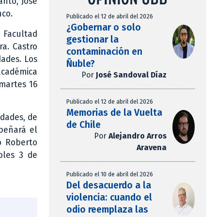
anto, José
nco.
Publicado el 12 de abril del 2026
¿Gobernar o solo
 Facultad
gestionar la
a. Castro
contaminación en
ades. Los
Ñuble?
 académica
Por
José Sandoval Díaz
 martes 16
Publicado el 12 de abril del 2026
Memorias de la Vuelta
dades, de
de Chile
peñará el
Por
Alejandro Arros
o Roberto
Aravena
oles 3 de
Publicado el 10 de abril del 2026
Del desacuerdo a la
violencia: cuando el
odio reemplaza las