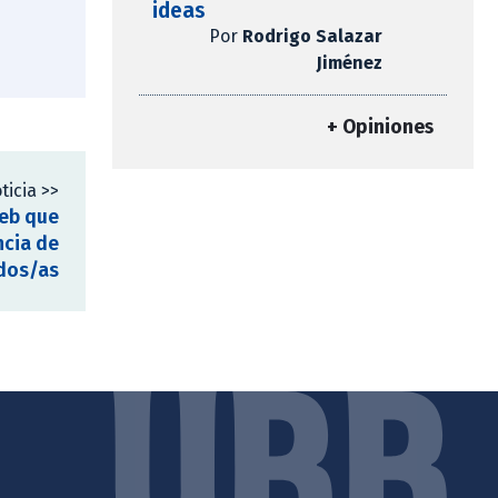
ideas
Por
Rodrigo Salazar
Jiménez
+ Opiniones
ticia >>
web que
ncia de
dos/as