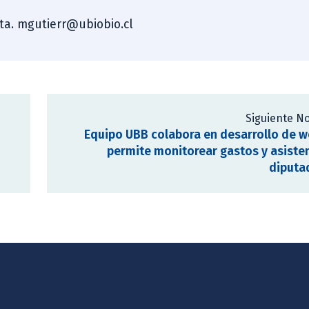
sta. mgutierr@ubiobio.cl
Siguiente No
Equipo UBB colabora en desarrollo de 
permite monitorear gastos y asiste
diputa