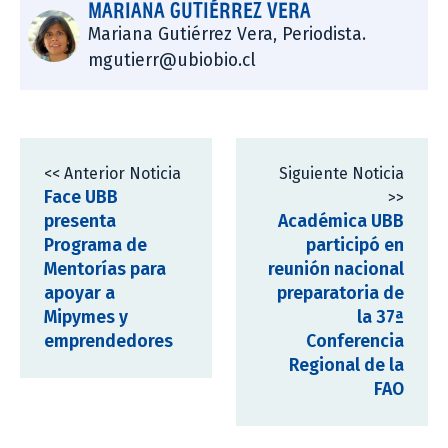
MARIANA GUTIÉRREZ VERA
Mariana Gutiérrez Vera, Periodista.
mgutierr@ubiobio.cl
<< Anterior Noticia
Siguiente Noticia
Face UBB
>>
presenta
Académica UBB
Programa de
participó en
Mentorías para
reunión nacional
apoyar a
preparatoria de
Mipymes y
la 37ª
emprendedores
Conferencia
Regional de la
FAO