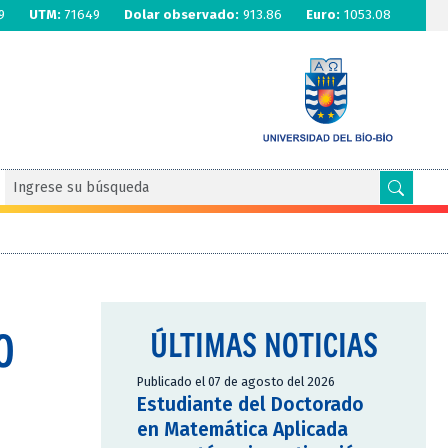
9
UTM:
71649
Dolar observado:
913.86
Euro:
1053.08
O
ÚLTIMAS NOTICIAS
Publicado el 07 de agosto del 2026
Estudiante del Doctorado
en Matemática Aplicada