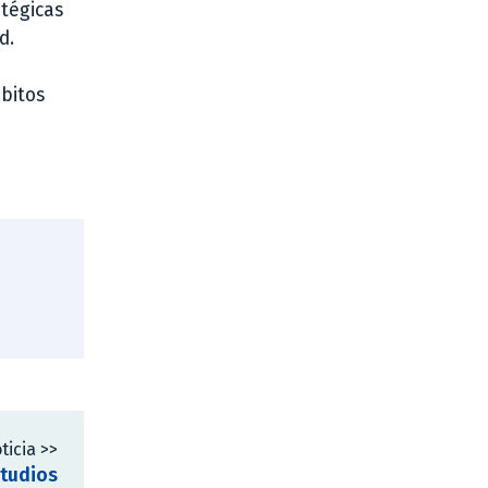
tégicas
d.
mbitos
ticia >>
studios