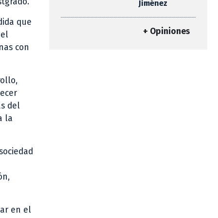
stgrado.
Jiménez
dida que
+ Opiniones
del
onas con
ollo,
lecer
s del
a la
sociedad
ón,
ar en el