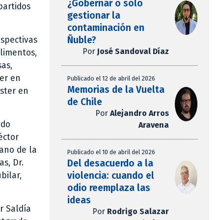
¿Gobernar o solo
partidos
gestionar la
contaminación en
Ñuble?
espectivas
Por
José Sandoval Díaz
limentos,
sas,
ter en
Publicado el 12 de abril del 2026
Memorias de la Vuelta
ster en
de Chile
Por
Alejandro Arros
edo
Aravena
éctor
ano de la
Publicado el 10 de abril del 2026
Del desacuerdo a la
as, Dr.
violencia: cuando el
bilar,
odio reemplaza las
ideas
r Saldía
Por
Rodrigo Salazar