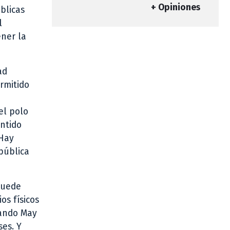
+ Opiniones
blicas
l
ner la
ad
rmitido
el polo
entido
 Hay
pública
puede
os físicos
nando May
ses. Y