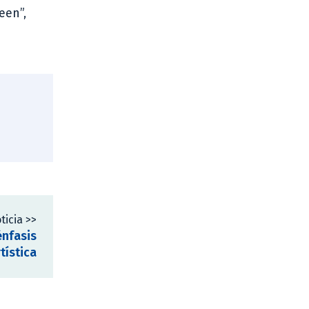
een”,
ticia >>
énfasis
tística