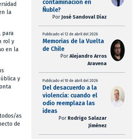
contaminación en
ersidad
Ñuble?
en la
Por
José Sandoval Díaz
, para
Publicado el 12 de abril del 2026
Memorias de la Vuelta
 rol y
de Chile
mo en la
Por
Alejandro Arros
Aravena
us
ública y
Publicado el 10 de abril del 2026
ronta
Del desacuerdo a la
violencia: cuando el
odio reemplaza las
ideas
 todos/as
Por
Rodrigo Salazar
specto de
Jiménez