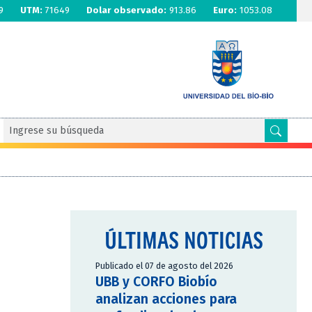
9
UTM:
71649
Dolar observado:
913.86
Euro:
1053.08
ÚLTIMAS NOTICIAS
Publicado el 07 de agosto del 2026
UBB y CORFO Biobío
analizan acciones para