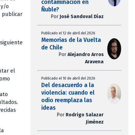
contaminación en
 y/o
Ñuble?
a publicar
Por
José Sandoval Díaz
Publicado el 12 de abril del 2026
Memorias de la Vuelta
nsiguiente
de Chile
Por
Alejandro Arros
Aravena
ntar el
como
Publicado el 10 de abril del 2026
Del desacuerdo a la
violencia: cuando el
mato
odio reemplaza las
ultados.
ideas
recidas
Por
Rodrigo Salazar
Jiménez
la