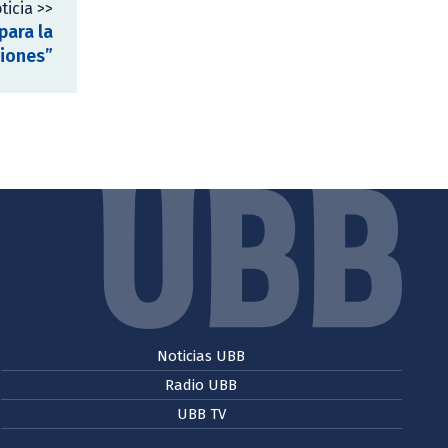
ticia >>
para la
giones”
Noticias UBB
Radio UBB
UBB TV