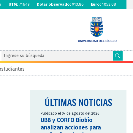
9
UTM:
71649
Dolar observado:
913.86
Euro:
1053.08
estudiantes
ÚLTIMAS NOTICIAS
Publicado el 07 de agosto del 2026
UBB y CORFO Biobío
analizan acciones para