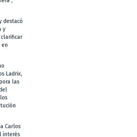
era”,
 y destacó
n y
clarificar
a en
no
s Ladrix,
pora las
del
los
itución
 a Carlos
l interés