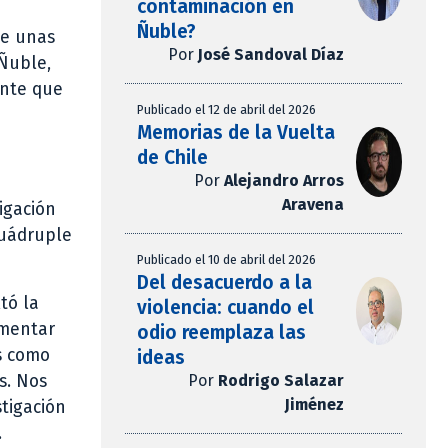
contaminación en
Ñuble?
ce unas
Por
José Sandoval Díaz
 Ñuble,
ante que
Publicado el 12 de abril del 2026
Memorias de la Vuelta
de Chile
Por
Alejandro Arros
Aravena
igación
cuádruple
Publicado el 10 de abril del 2026
Del desacuerdo a la
tó la
violencia: cuando el
umentar
odio reemplaza las
s como
ideas
Por
Rodrigo Salazar
s. Nos
Jiménez
tigación
.