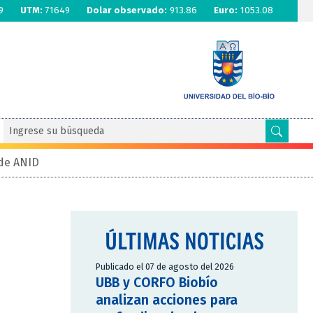
9
UTM:
71649
Dolar observado:
913.86
Euro:
1053.08
 de ANID
ÚLTIMAS NOTICIAS
Publicado el 07 de agosto del 2026
UBB y CORFO Biobío
analizan acciones para