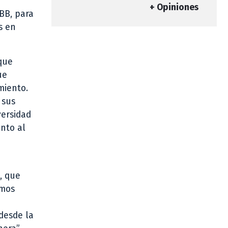
+ Opiniones
UBB, para
s en
 que
ue
miento.
 sus
versidad
anto al
, que
amos
 desde la