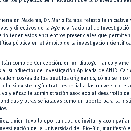
 de los proyectos de innovación que la Universidad gen
ría en Maderas, Dr. Mario Ramos, felicitó la iniciativa
vos y directivos de la Agencia Nacional de Investigació
sario tener estos encuentros presenciales que permiten 
tica pública en el ámbito de la investigación científic
hillán como de Concepción, en un diálogo franco y ame
al subdirector de Investigación Aplicada de ANID, Carlo
cadémicos/as de los pueblos originarios, cómo se incor
icada, si existe algún trato especial a las universidades 
vo y eficaz la administración asociado al desarrollo de 
pondidas y otras señaladas como un aporte para la inst
ios.
úñez, quien tuvo la oportunidad de invitar y acompañar
 investigación de la Universidad del Bío-Bío, manifestó e