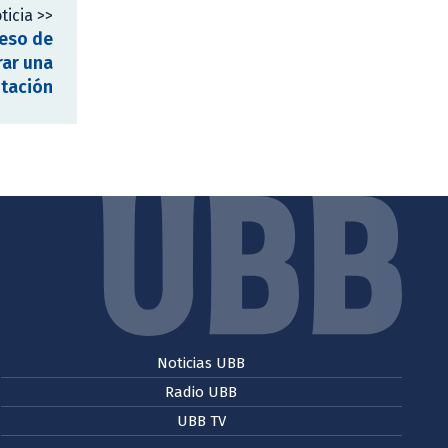
ticia >>
ceso de
rar una
itación
Noticias UBB
Radio UBB
UBB TV