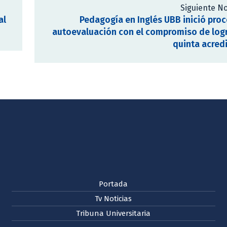
Siguiente No
al
Pedagogía en Inglés UBB inició pro
autoevaluación con el compromiso de log
quinta acred
Portada
Tv Noticias
Tribuna Universitaria