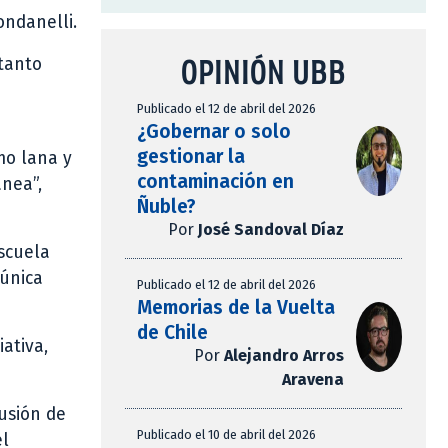
ondanelli.
OPINIÓN UBB
 tanto
Publicado el 12 de abril del 2026
¿Gobernar o solo
gestionar la
mo lana y
contaminación en
nea”,
Ñuble?
Por
José Sandoval Díaz
Escuela
 única
Publicado el 12 de abril del 2026
Memorias de la Vuelta
de Chile
ativa,
Por
Alejandro Arros
Aravena
fusión de
Publicado el 10 de abril del 2026
el