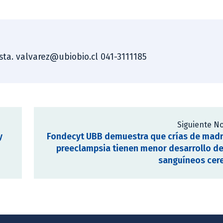
ista. valvarez@ubiobio.cl 041-3111185
Siguiente No
y
Fondecyt UBB demuestra que crías de madr
preeclampsia tienen menor desarrollo d
sanguíneos cer