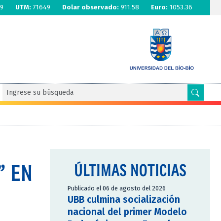
9
UTM:
71649
Dolar observado:
911.58
Euro:
1053.36
” EN
ÚLTIMAS NOTICIAS
Publicado el 06 de agosto del 2026
UBB culmina socialización
nacional del primer Modelo