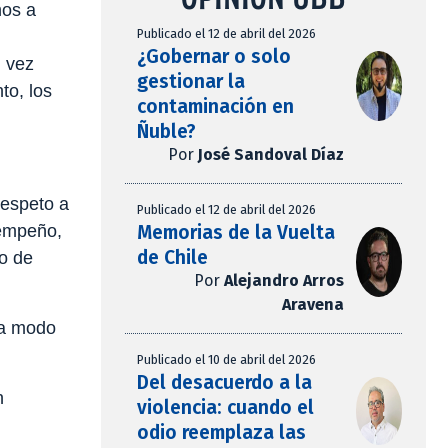
nos a
Publicado el 12 de abril del 2026
¿Gobernar o solo
l vez
gestionar la
to, los
contaminación en
Ñuble?
Por
José Sandoval Díaz
respeto a
Publicado el 12 de abril del 2026
Memorias de la Vuelta
 empeño,
de Chile
to de
Por
Alejandro Arros
Aravena
 a modo
Publicado el 10 de abril del 2026
Del desacuerdo a la
n
violencia: cuando el
odio reemplaza las