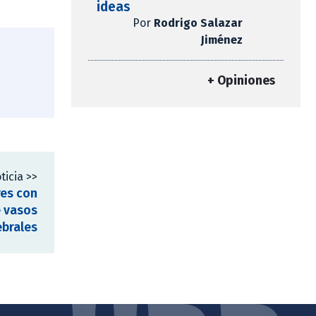
ideas
Por
Rodrigo Salazar
Jiménez
+ Opiniones
ticia >>
es con
e vasos
ebrales