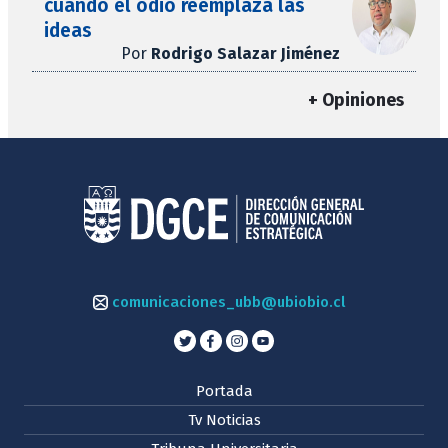
cuando el odio reemplaza las
ideas
Por
Rodrigo Salazar Jiménez
+ Opiniones
comunicaciones_ubb@ubiobio.cl
Portada
Tv Noticias