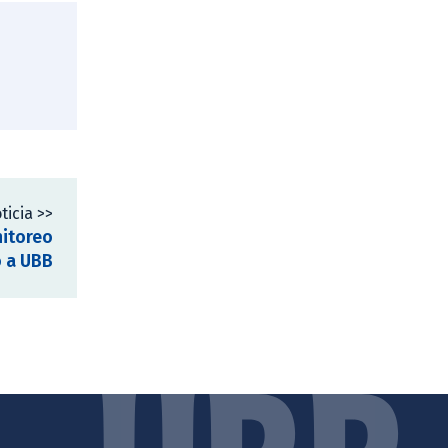
ticia >>
nitoreo
o a UBB