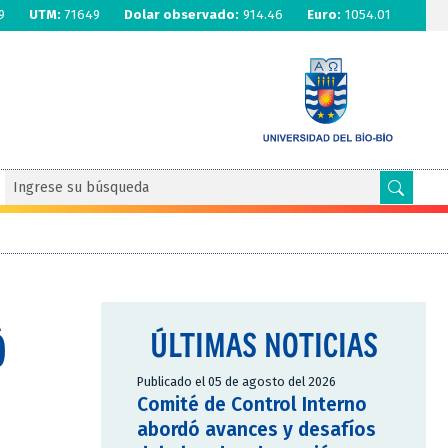
9
UTM:
71649
Dolar observado:
914.46
Euro:
1054.01
Ó
ÚLTIMAS NOTICIAS
Publicado el 05 de agosto del 2026
Comité de Control Interno
abordó avances y desafíos