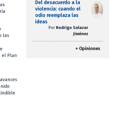
Del desacuerdo a la
tas
violencia: cuando el
ría
odio reemplaza las
ideas
Por
Rodrigo Salazar
a
Jiménez
o las
+ Opiniones
de
n el Plan
 avances
enido
cindible