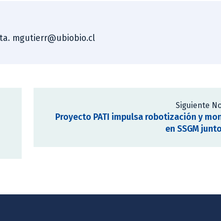
sta. mgutierr@ubiobio.cl
Siguiente No
Proyecto PATI impulsa robotización y mo
en SSGM junt