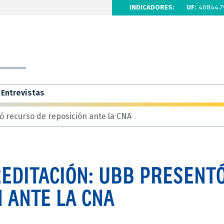
INDICADORES:
UF:
40844.7
Entrevistas
ó recurso de reposición ante la CNA
REDITACIÓN: UBB PRESENT
 ANTE LA CNA