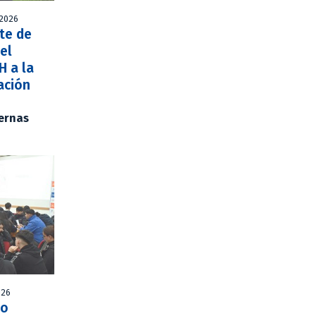
 2026
te de
del
 a la
ación
ernas
026
co