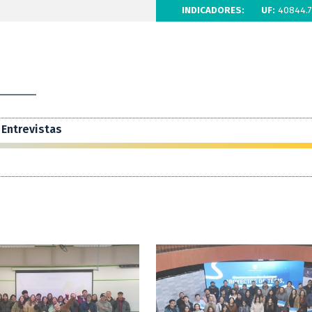
INDICADORES:
UF:
40844.7
Entrevistas