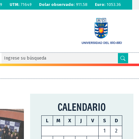
9
UTM:
71649
Dolar observado:
911.58
Euro:
1053.36
CALENDARIO
L
M
X
J
V
S
D
1
2