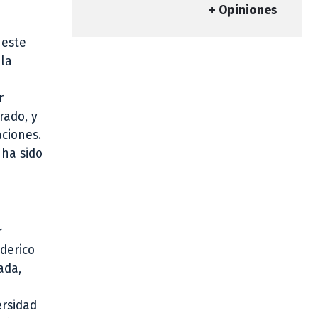
+ Opiniones
 este
 la
r
rado, y
ciones.
 ha sido
r
derico
ada,
ersidad