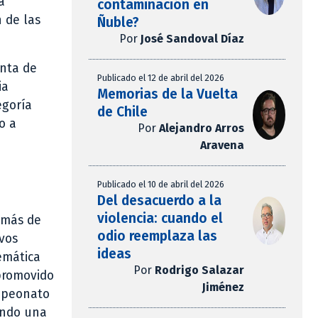
a
contaminación en
 de las
Ñuble?
Por
José Sandoval Díaz
enta de
Publicado el 12 de abril del 2026
ia
Memorias de la Vuelta
egoría
de Chile
o a
Por
Alejandro Arros
Aravena
Publicado el 10 de abril del 2026
Del desacuerdo a la
violencia: cuando el
 más de
odio reemplaza las
ivos
ideas
emática
Por
Rodrigo Salazar
 promovido
Jiménez
ampeonato
ando una