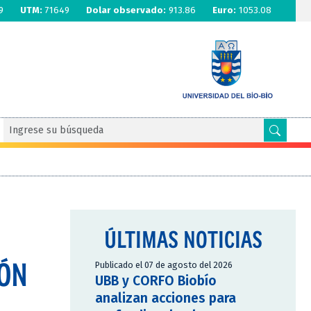
9
UTM:
71649
Dolar observado:
913.86
Euro:
1053.08
ÚLTIMAS NOTICIAS
IÓN
Publicado el 07 de agosto del 2026
UBB y CORFO Biobío
analizan acciones para