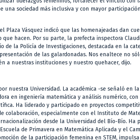
ilizar liderazgos femeninos, fortalecer el vínculo con l
e una sociedad más inclusiva y con mayor participación
abel Plaza Vásquez indicó que las homenajeadas dan cu
o que hacen. Por su parte, la prefecta inspectora Claud
ío de la Policía de Investigaciones, destacada en la cat
epresentación de las galardonadas. Nos enaltece no sól
n a nuestras instituciones y nuestro quehacer, dijo.
por nuestra Universidad. La académica -se señaló en la
ora en ingeniería matemática y análisis numérico, con
tífica. Ha liderado y participado en proyectos competit
de colaboración, especialmente con el Instituto de Mat
ernacionalización desde la Universidad del Bío-Bío. Ha
la Escuela de Primavera en Matemática Aplicada y el C
romoción de la participación femenina en STEM, impuls