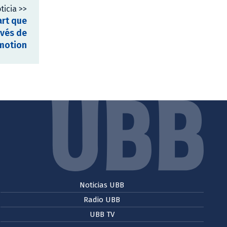
ticia >>
art que
avés de
motion
Noticias UBB
Radio UBB
UBB TV