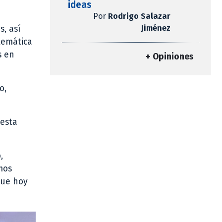
ideas
Por
Rodrigo Salazar
Jiménez
s, así
temática
s en
+ Opiniones
o,
 esta
,
mos
que hoy