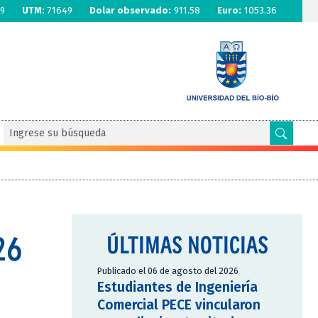
9
UTM:
71649
Dolar observado:
911.58
Euro:
1053.36
26
ÚLTIMAS NOTICIAS
Publicado el 06 de agosto del 2026
Estudiantes de Ingeniería
Comercial PECE vincularon