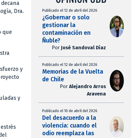
a decana
Publicado el 12 de abril del 2026
ogía, Dra.
¿Gobernar o solo
gestionar la
o que
contaminación en
Ñuble?
Por
José Sandoval Díaz
stra
Publicado el 12 de abril del 2026
esfuerzo y
Memorias de la Vuelta
proyecto
de Chile
Por
Alejandro Arros
Aravena
tuladas y
Publicado el 10 de abril del 2026
Del desacuerdo a la
violencia: cuando el
 estrés
odio reemplaza las
del