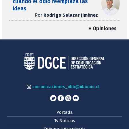
cuando el odio reemplaza las
ideas
Por
Rodrigo Salazar Jiménez
+ Opiniones
comunicaciones_ubb@ubiobio.cl
Portada
Tv Noticias
Tribuna Universitaria