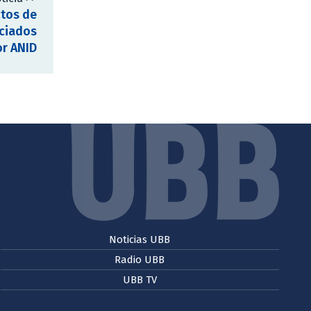
ctos de
nciados
or ANID
Noticias UBB
Radio UBB
UBB TV