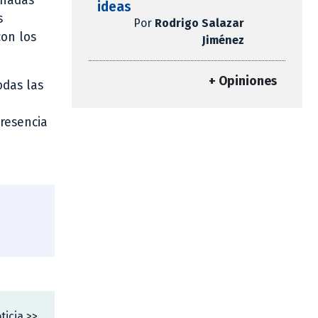
rnadas
ideas
s
Por
Rodrigo Salazar
con los
Jiménez
+ Opiniones
odas las
presencia
ticia >>