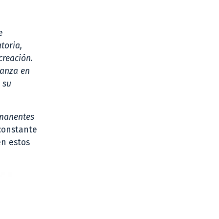
e
toria,
creación.
ianza en
 su
rmanentes
 constante
en estos