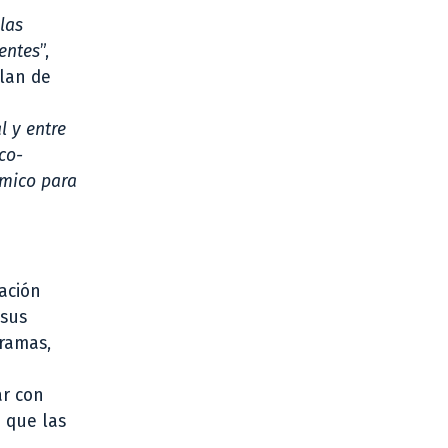
las
entes
”,
plan de
l y entre
co-
émico para
ación
 sus
gramas,
n
ar con
 que las