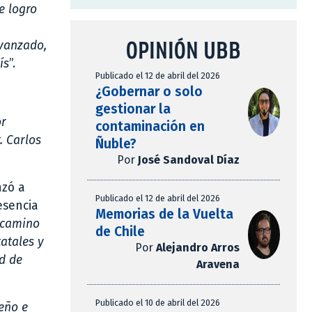
e logro
OPINIÓN UBB
avanzado,
ís
”.
Publicado el 12 de abril del 2026
¿Gobernar o solo
gestionar la
or
contaminación en
. Carlos
Ñuble?
Por
José Sandoval Díaz
nzó a
Publicado el 12 de abril del 2026
esencia
Memorias de la Vuelta
 camino
de Chile
atales y
Por
Alejandro Arros
d de
Aravena
Publicado el 10 de abril del 2026
eño e