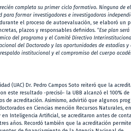
ecién completa su primer ciclo formativo. Ninguna de el
ad para formar investigadores e investigadoras independi
 durante el proceso de autoevaluación, se elaboró un 
cretas, plazos y responsables definidos. “
Ese plan será
o del programa y el Comité Directivo Interinstituciona
nacional del Doctorado y las oportunidades de estadías y 
l respaldo institucional y el compromiso del cuerpo acad
idad (UAC) Dr. Pedro Campos Soto reiteró que la acredit
Con este resultado -precisó- la UBB alcanzó el 100% de
os de acreditación. Asimismo, advirtió que algunos pro
s doctorados en Ciencias mención Recursos Naturales, e
en Inteligencia Artificial, se acreditaron antes de cont
res años. Recordó también que la acreditación permite
fuentes de financiamiento de la Agencia Nacional de