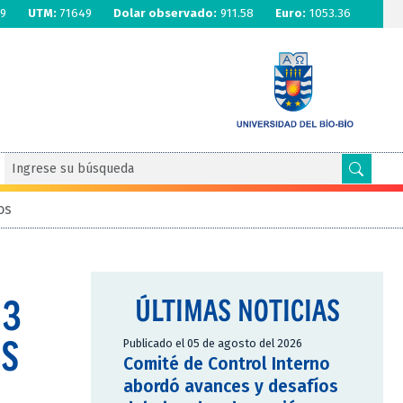
9
UTM:
71649
Dolar observado:
911.58
Euro:
1053.36
os
 3
ÚLTIMAS NOTICIAS
US
Publicado el 05 de agosto del 2026
Comité de Control Interno
abordó avances y desafíos