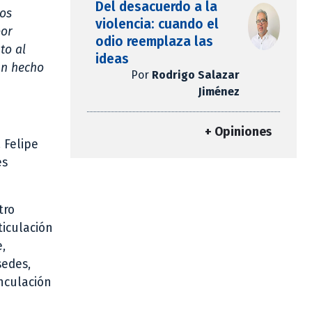
Del desacuerdo a la
los
violencia: cuando el
por
odio reemplaza las
to al
ideas
an hecho
Por
Rodrigo Salazar
Jiménez
+ Opiniones
 Felipe
es
tro
ticulación
,
sedes,
inculación