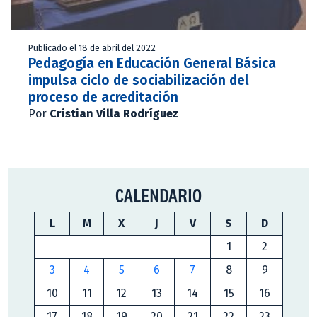
Publicado el 18 de abril del 2022
Pedagogía en Educación General Básica
impulsa ciclo de sociabilización del
proceso de acreditación
Por
Cristian Villa Rodríguez
CALENDARIO
L
M
X
J
V
S
D
1
2
3
4
5
6
7
8
9
10
11
12
13
14
15
16
17
18
19
20
21
22
23