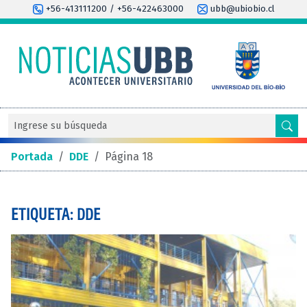
+56-413111200 / +56-422463000
ubb@ubiobio.cl
Portada
/
DDE
/
Página 18
ETIQUETA: DDE