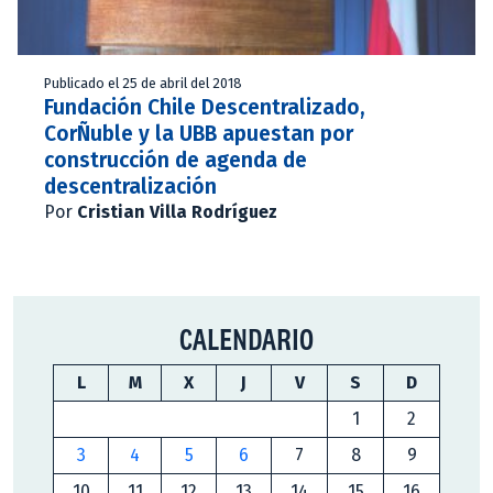
Publicado el 25 de abril del 2018
Fundación Chile Descentralizado,
CorÑuble y la UBB apuestan por
construcción de agenda de
descentralización
Por
Cristian Villa Rodríguez
CALENDARIO
L
M
X
J
V
S
D
1
2
3
4
5
6
7
8
9
10
11
12
13
14
15
16